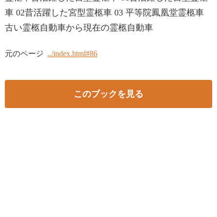
車 02昔活躍した宮型霊柩車 03 平等院鳳凰堂霊柩車
古い霊柩自動車から現在の霊柩自動車
元のページ
../index.html#86
このブックを見る