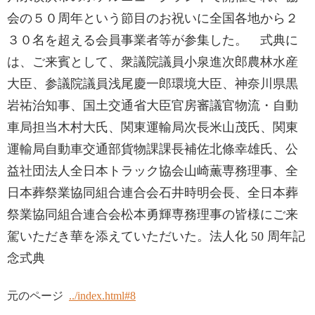
会の５０周年という節目のお祝いに全国各地から２
３０名を超える会員事業者等が参集した。 式典に
は、ご来賓として、衆議院議員小泉進次郎農林水産
大臣、参議院議員浅尾慶一郎環境大臣、神奈川県黒
岩祐治知事、国土交通省大臣官房審議官物流・自動
車局担当木村大氏、関東運輸局次長米山茂氏、関東
運輸局自動車交通部貨物課課長補佐北條幸雄氏、公
益社団法人全日本トラック協会山崎薫専務理事、全
日本葬祭業協同組合連合会石井時明会長、全日本葬
祭業協同組合連合会松本勇輝専務理事の皆様にご来
駕いただき華を添えていただいた。法人化 50 周年記
念式典
元のページ
../index.html#8