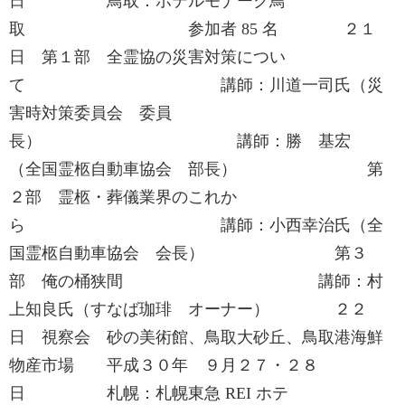
日 鳥取：ホテルモナーク鳥
取 参加者 85 名 ２１
日 第１部 全霊協の災害対策につい
て 講師：川道一司氏（災
害時対策委員会 委員
長） 講師：勝 基宏
（全国霊柩自動車協会 部長） 第
２部 霊柩・葬儀業界のこれか
ら 講師：小西幸治氏（全
国霊柩自動車協会 会長） 第３
部 俺の桶狭間 講師：村
上知良氏（すなば珈琲 オーナー） ２２
日 視察会 砂の美術館、鳥取大砂丘、鳥取港海鮮
物産市場 平成３０年 ９月２７・２８
日 札幌：札幌東急 REI ホテ