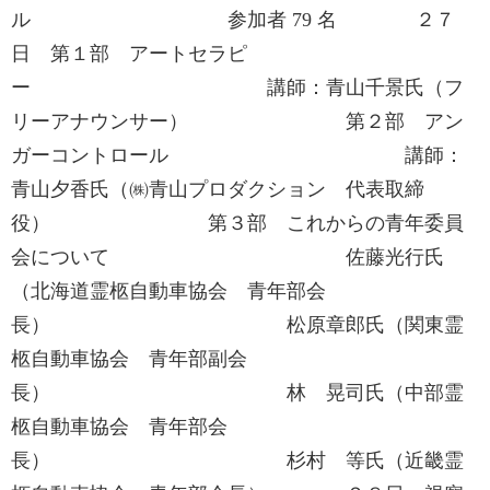
ル 参加者 79 名 ２７
日 第１部 アートセラピ
ー 講師：青山千景氏（フ
リーアナウンサー） 第２部 アン
ガーコントロール 講師：
青山夕香氏（㈱青山プロダクション 代表取締
役） 第３部 これからの青年委員
会について 佐藤光行氏
（北海道霊柩自動車協会 青年部会
長） 松原章郎氏（関東霊
柩自動車協会 青年部副会
長） 林 晃司氏（中部霊
柩自動車協会 青年部会
長） 杉村 等氏（近畿霊