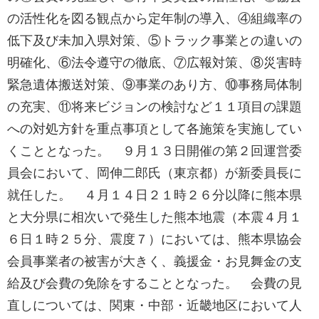
の活性化を図る観点から定年制の導入、④組織率の
低下及び未加入県対策、⑤トラック事業との違いの
明確化、⑥法令遵守の徹底、⑦広報対策、⑧災害時
緊急遺体搬送対策、⑨事業のあり方、⑩事務局体制
の充実、⑪将来ビジョンの検討など１１項目の課題
への対処方針を重点事項として各施策を実施してい
くこととなった。 ９月１３日開催の第２回運営委
員会において、岡伸二郎氏（東京都）が新委員長に
就任した。 ４月１４日２１時２６分以降に熊本県
と大分県に相次いで発生した熊本地震（本震４月１
６日１時２５分、震度７）においては、熊本県協会
会員事業者の被害が大きく、義援金・お見舞金の支
給及び会費の免除をすることとなった。 会費の見
直しについては、関東・中部・近畿地区において人