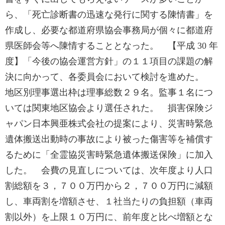
ら、「死亡診断書の迅速な発行に関する陳情書」を
作成し、必要な都道府県協会事務局が個々に都道府
県医師会等へ陳情することとなった。 【平成 30 年
度】「今後の協会運営方針」の１１項目の課題の解
決に向かって、各委員会において検討を進めた。
地区別理事選出枠は理事総数２９名。監事１名につ
いては関東地区協会より選任された。 損害保険ジ
ャパン日本興亜株式会社の提案により、災害時緊急
遺体搬送出動時の事故により被った傷害等を補償す
るために「全霊協災害時緊急遺体搬送保険」に加入
した。 会費の見直しについては、次年度より人口
割総額を３，７００万円から２，７００万円に減額
し、車両割を増額させ、１社当たりの負担額（車両
割以外）を上限１０万円に、前年度と比べ増額とな