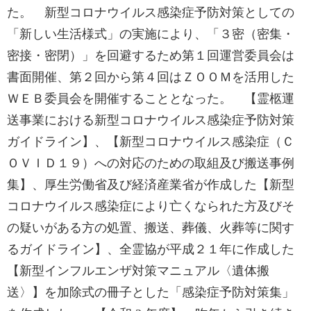
た。 新型コロナウイルス感染症予防対策としての
「新しい生活様式」の実施により、「３密（密集・
密接・密閉）」を回避するため第１回運営委員会は
書面開催、第２回から第４回はＺＯＯＭを活用した
ＷＥＢ委員会を開催することとなった。 【霊柩運
送事業における新型コロナウイルス感染症予防対策
ガイドライン】、【新型コロナウイルス感染症（Ｃ
ＯＶＩＤ１９）への対応のための取組及び搬送事例
集】、厚生労働省及び経済産業省が作成した【新型
コロナウイルス感染症により亡くなられた方及びそ
の疑いがある方の処置、搬送、葬儀、火葬等に関す
るガイドライン】、全霊協が平成２１年に作成した
【新型インフルエンザ対策マニュアル〈遺体搬
送〉】を加除式の冊子とした「感染症予防対策集」