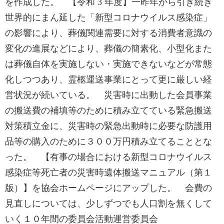
を作成した。 【令和 3 年度】一昨年から引き続き
世界的にまん延した「新型コロナウイルス感染症」
の影響により、葬儀関連需要に対する消費者意識の
変化の進展などにより、葬儀の簡素化、小型化また
は葬儀自体を実施しない・実施できないなどが常態
化しつつあり、霊柩運送事業にとって更に厳しい経
営状況が続いている。 災害時に出動した会員事業
の搬送費の補填等のために積み立てている緊急搬送
対策積立金に、災害時の緊急出動時に必要な防護用
品等の購入のために３００万円積み立てることとな
った。 【有事の場合における新型コロナウイルス
感染症等死亡者の災害時遺体搬送マニュアル（第１
版）】を協会ホームページにアップした。 会費の
見直しについては、少しずつでも人口割を無くして
いく１０年間の委員会活動運営委員会