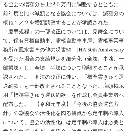
る協会の増額分を上限５万円に調整するとともに、
前年度と比べ減額となる協会については、減額分の
概ね１／２を増額調整することが承認された。
「慶弔規程」の一部改正については、見舞金につい
て、保有霊柩自動車、霊柩自動車車庫、霊柩事業事
務所が風水害その他の災害50 JHA 50th Anniversary
を受けた場合の支給規定を細分化（全壊、半壊、一
部損壊）し、全壊、半壊について増額することが承
認された。 商法の改正に伴い、「標準霊きゅう運
送約款」も一部改正されることとなった。店頭掲示
用「標準霊きゅう運送約款」を作成し会員事業者へ
配布した。 【令和元年度】「今後の協会運営方
針」の③協会の活性化を図る観点から定年制の導入
について、協会の活性化には定年制の導入は必要と