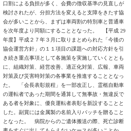
口割による負担が多く、会費の徴収基準の見直しが
検討されたが、分担方法を変えると支障をきたす協
会が多いことから、まずは車両割の特別車と普通車
を次年度より同額にすることとなった。 【平成 29
年度】平成２７年３月に取りまとめられた「今後の
協会運営方針」の１１項目の課題への対応方針を引
き続き重点事項として各施策を実施していくととも
に、組織対策、経営改善、適正化対策、広報、車両
対策及び災害時対策の各事業を推進することとなっ
た。 「会長表彰規程」を一部改正し、霊柩自動車
の運転者であった期間を通算して無事故・無違反で
ある者を対象に、優良運転者表彰を新設することと
した。副賞には金属製の名前入りバッチを贈ること
となった。 病院からのご遺体搬送の際、死亡診断
書をすぐに出してもらえないケースが多いことか