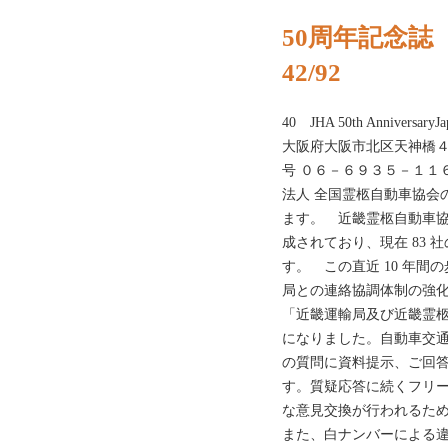
50周年記念誌
42/92
40 JHA 50th Anniversar
大阪府大阪市北区天神橋４
号 ０６－６９３５－１１
法人 全国霊柩自動車協会の
ます。 近畿霊柩自動車
成されており、現在 83
す。 この直近 10 年
局との連絡協調体制の強
「近畿運輸局及び近畿霊柩
になりました。自動車交
の質問に資料提示、ご回
す。質疑応答に続くフリ
な意見交換が行われるた
また、白ナンバーによる