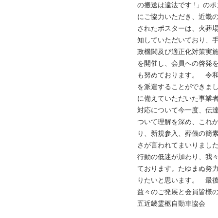
の搬送は違法です !」の
にご協力いただき、近畿
されたポスターは、火葬
知していただいており、
政機関及び適正化対策実
を開催し、会員への啓発
も努めております。 令
を派遣することができました。
に備えていただいた事業
対応について今一度、伝
ついて理解を深め、これ
り、新規参入、葬儀の簡
さが言われてまいりまし
行動の低迷が加わり、我
ております。たゆまぬ努力
りたいと思います。 最
益々のご発展と会員皆様
五近畿霊柩自動車協会