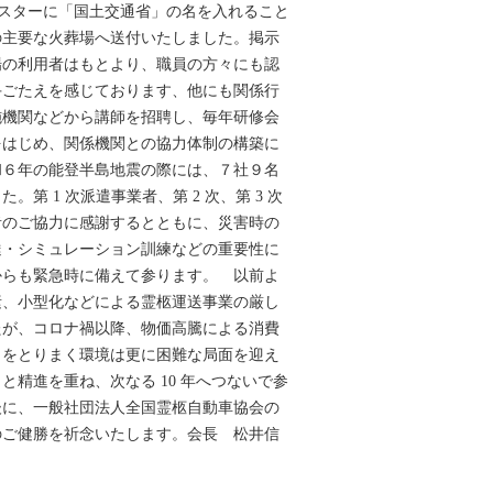
ポスターに「国土交通省」の名を入れること
の主要な火葬場へ送付いたしました。掲示
場の利用者はもとより、職員の方々にも認
手ごたえを感じております、他にも関係行
施機関などから講師を招聘し、毎年研修会
をはじめ、関係機関との協力体制の構築に
和６年の能登半島地震の際には、７社９名
第 1 次派遣事業者、第 2 次、第 3 次
者のご協力に感謝するとともに、災害時の
達・シミュレーション訓練などの重要性に
からも緊急時に備えて参ります。 以前よ
素、小型化などによる霊柩運送事業の厳し
たが、コロナ禍以降、物価高騰による消費
々をとりまく環境は更に困難な局面を迎え
と精進を重ね、次なる 10 年へつないで参
後に、一般社団法人全国霊柩自動車協会の
のご健勝を祈念いたします。会長 松井信