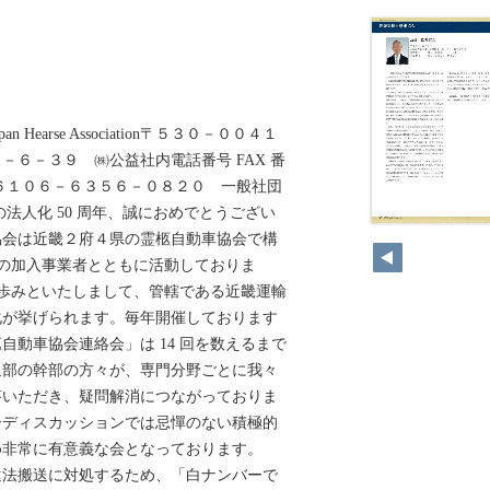
yJapan Hearse Association〒５３０－００４１
－６－３９ ㈱公益社内電話番号 FAX 番
６１０６－６３５６－０８２０ 一般社団
法人化 50 周年、誠におめでとうござい
協会は近畿２府４県の霊柩自動車協会で構
 社の加入事業者とともに活動しておりま
間の歩みといたしまして、管轄である近畿運輸
化が挙げられます。毎年開催しております
自動車協会連絡会」は 14 回を数えるまで
通部の幹部の方々が、専門分野ごとに我々
答いただき、疑問解消につながっておりま
ーディスカッションでは忌憚のない積極的
め非常に有意義な会となっております。
違法搬送に対処するため、「白ナンバーで