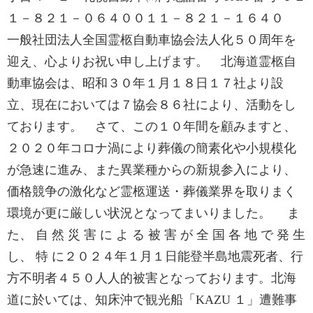
１－８２１－０６４００１１－８２１－１６４０
一般社団法人全国霊柩自動車協会法人化５０周年を
迎え、心よりお祝い申し上げます。 北海道霊柩自
動車協会は、昭和３０年１月１８日１７社より設
立、現在においては７協会８６社により、活動をし
ております。 さて、この１０年間を顧みますと、
２０２０年コロナ渦により葬儀の簡素化や小規模化
が急速に進み、また異業種からの新規参入により、
価格競争の激化など霊柩運送・葬儀業界を取りまく
環境が更に厳しい状況となってまいりました。 ま
た、 自 然 災 害 に よ る 被 害 が 全 国 各 地 で 発 生
し、 特 に２０２４年１月１日能登半島地震死者、行
方不明者４５０人人的被害となっております。北海
道に於いては、知床沖で観光船「KAZU １」遭難事