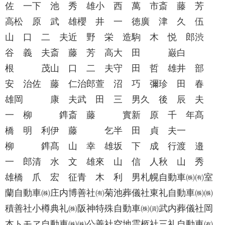
佐 一下 池 秀 雄小 西 萬 市斎 藤 芳
高松 原 武 雄櫻 井 一 徳廣 津 久 伍
山 口 二 夫近 野 栄 造駒 木 悦 郎渋
谷 義 夫斎 藤 芳 高大 田 巌白
根 茂山 口 二 夫守 田 哲 雄井 部
安 治佐 藤 仁治郎萱 沼 巧 彌珍 田 春
雄岡 康 夫武 田 三 男久 後 辰 夫
一 柳 鎨斎 藤 實新 原 千 年髙
橋 明 利伊 藤 乞半 田 貞 夫一
柳 鎨髙 山 幸 雄坂 下 成 行渡 邉
一 郎清 水 文 雄來 山 信 人秋 山 秀
雄橋 爪 宏 征青 木 利 男札幌自動車㈱㈲室
蘭自動車㈱庄内博善社㈲菊池葬儀社東礼自動車㈱㈱
積善社小樽典礼㈱阪神特殊自動車㈱㈾武内葬儀社岡
本トモヱ自動車㈱㈱公善社空地霊柩社三礼自動車㈲