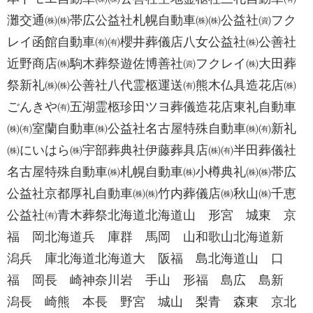
灘交通㈱㈱帯広公益社札幌自動車㈱㈱公益社㈾フク
レイ函館自動車㈲㈲櫻井葬儀店八女公益社㈱公善社
近野商店㈱駒木葬祭遊佐博善社㈾フクレイ㈱大田葬
祭新礼㈱㈱公善社八代霊柩運送㈲熊木仏具造花店㈱
ごんきや㈲五湖霊柩珍田ツヨ葬儀造花店東礼自動車
㈱㈲室蘭自動車㈱公益社名古屋特殊自動車㈱㈲新礼
㈱にいはら㈱宇部葬典社伊藤葬具店㈱㈲半田葬儀社
名古屋特殊自動車㈱札幌自動車㈱小樽典礼㈱㈱帯広
公益社京都厚礼自動車㈱㈱竹内葬儀店㈱秋山㈱千恵
公益社㈲青木葬祭北海道北海道山 形宮 城東 京
福 岡北海道兵 庫群 馬岡 山和歌山北海道新
潟兵 庫北海道北海道大 阪福 島北海道山 口
福 岡長 崎神奈川岩 手山 形福 島広 島新
潟長 崎熊 本長 野宮 城山 梨青 森東 京北