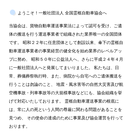
ようこそ！一般社団法人 全国霊柩自動車協会へ
当協会は、貨物自動車運送事業法によって認可を受け、ご遺
体の搬送を行う運送事業者で組織された業界唯一の全国団体
です。 昭和２２年に任意団体として創設以来、傘下の霊柩自
動車運送事業者の事業経営の健全化を始め業界のレベルアッ
プに努め、 昭和５０年に公益法人へ、さらに平成２４年４月
に一般社団法人へと発展してまいりました。 私たちは、日
常、葬儀葬祭執行時、また、病院から自宅へのご遺体搬送を
行うことは勿論のこと、 地震・風水害等の自然大災害及び航
空機事故・列車事故等の大規模事故などにも、協会組織を挙
げて対応いたしております。 霊柩自動車運送事業の根底に
は、常に人の死という人間の尊厳に関わる問題があることを
見つめ、 その使命の達成のために事業及び協会運営を行って
おります。