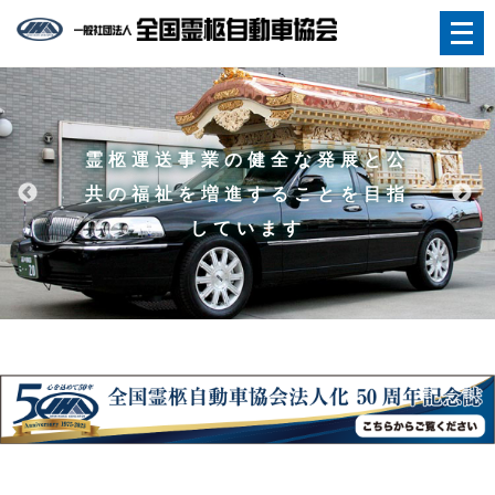
メ
ニ
ュ
ー
を
霊
柩
運
送
事
業
の
健
全
な
発
展
と
公
開
共
の
福
祉
を
増
進
す
る
こ
と
を
目
指
く
し
て
い
ま
す